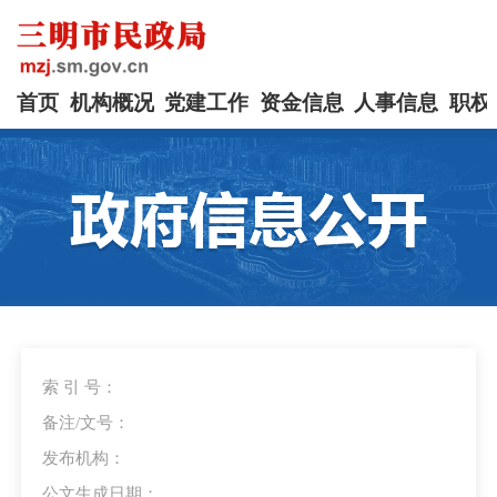
首页
机构概况
党建工作
资金信息
人事信息
职权
索 引 号：
备注/文号：
发布机构：
公文生成日期：