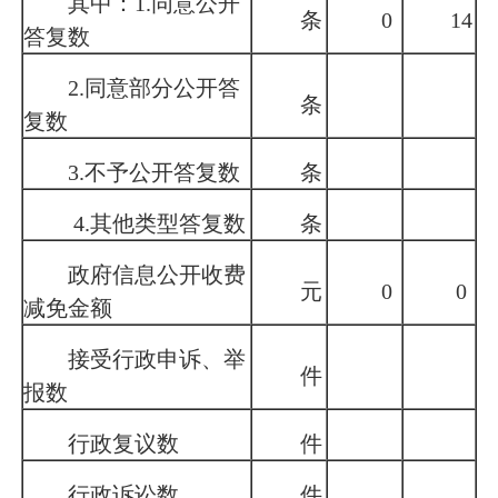
其中：
1.
同意公开
条
0
14
答复数
2.
同意部分公开答
条
复数
3.
不予公开答复数
条
4.
其他类型答复数
条
政府信息公开收费
元
0
0
减免金额
接受行政申诉、举
件
报数
行政复议数
件
行政诉讼数
件