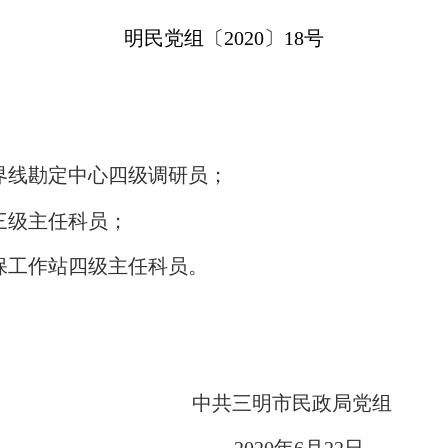
明民党组〔20
20
〕
18
号
界线勘定中心四级调研员
；
三级主任科员；
保工作站四级主任科员。
中共三明市民政局党组