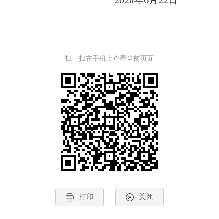
20
20
年
6
月
22
日
扫一扫在手机上查看当前页面
打印
关闭