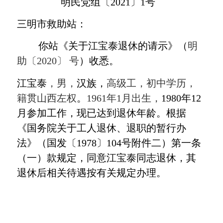
明民党组〔
2021
〕
1
号
三明市救助站：
你站《关于江宝泰退休的请示》（
明
助〔
2020
〕 号
）收悉。
江宝泰
，男，
汉族，
高级工，初中学历，
籍贯山西左权
。
1961
年
1
月出生，
1980
年
12
月参加工作，现已达到退休年龄。根据
《国务院关于工人退休、退职的暂行办
法》（国发〔
1978
〕
104
号附件二）第一条
（一）款规定，同意江宝泰同志退休
，其
退休后相关待遇按有关规定办理。