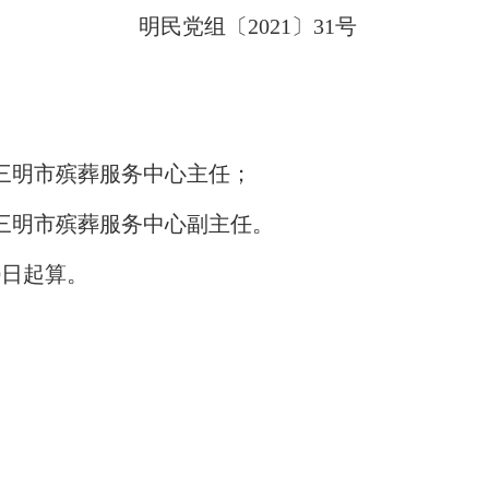
明民党组〔20
21
〕
31
号
三明
市
殡葬服务中心主任
；
三明
市
殡葬服务中心副主任。
0日起算。