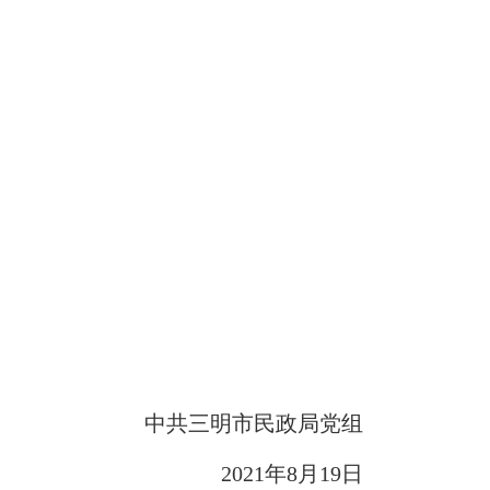
中共三明市民政局党组
202
1
年
8
月
19
日