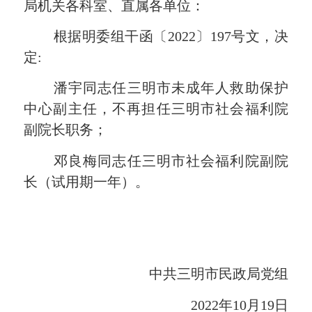
局机关各科室、直属各单位：
根据明委组干函
〔202
2
〕
197
号
文，
决
定
:
潘宇
同志任三明市
未成年人救助保护
中心副主任，不再担任三明市社会福利院
副院长职务；
邓良梅同志任三明市社会福利院副院
长
（试用期一年）
。
中共三明市民政局党组
20
22
年
10
月
19
日