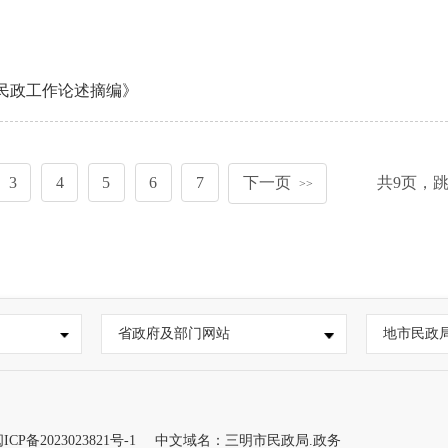
民政工作论述摘编》
3
4
5
6
7
下一页
共
9
页，
>>
省政府及部门网站
地市民政
ICP备2023023821号-1
中文域名：三明市民政局.政务